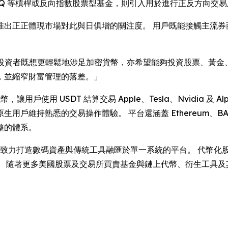
 SQQQ 等槓桿或反向指數股票型基金，則引入用於進行正反方向
推出正正體現市場對此與日俱增的關注度。 用戶既能接觸主流券
投資者既想更輕鬆地涉足加密貨幣，亦希望能夠投資股票、黃金
，並縮窄財富管理的落差。」
，讓用戶使用 USDT 結算交易 Apple、Tesla、Nvidia 
維持熟悉的交易操作體驗。 平台還涵蓋 Ethereum、BASE、
整的體系。
里程，致力打造數碼資產與傳統工具融匯於單一系統的平台。 代幣
隨著更多美國股票及交易所買賣基金與鏈上代幣、衍生工具及其他資