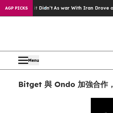
ll, it Didn’t
As war With Iran Drove oil Prices 
AGP PICKS
Menu
Bitget 與 Ondo 加