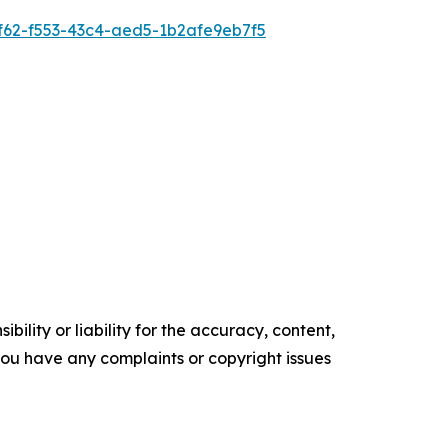
62-f553-43c4-aed5-1b2afe9eb7f5
ility or liability for the accuracy, content,
f you have any complaints or copyright issues