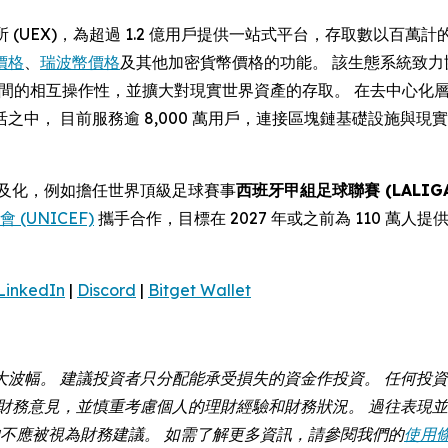
所 (UEX)，為超過 1.2 億用戶提供一站式平台，存取數以
價格
、
瑞波幣價格
及其他加密貨幣價格的功能。 該生態系統致力
ain 之間的相互操作性，並擴大對現實世界資產的存取。 在去中心化
之中， 目前服務逾 8,000 萬用戶，連接區塊鏈基礎設施與
幣普及化，例如擔任世界頂級足球賽事
西班牙甲組足球聯賽 (LALIGA
(UNICEF)
攜手合作，目標在 2027 年或之前為 110 萬人提
LinkedIn
|
Discord
|
Bitget Wallet
大波幅。 建議投資者只分配能承受損失的資金作投資。 任何投
財務意見，並慎重考慮個人的理財經驗和財務狀況。 過往表現並
容均不應被視為財務建議。 如需了解更多資訊，請參閱我們的
使用