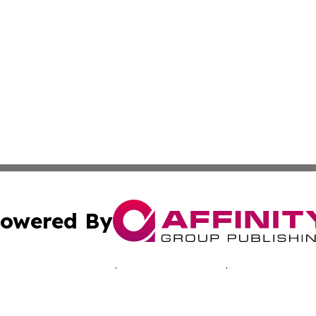
owered By
ubmit Press Release
Terms & Conditions
Copyright/DMCA
s Inc. dba Affinity Group Publishing & Laos Business Times