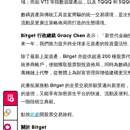
域；而如 VTI 等指數追蹤產品，以及 TQQQ 和
數碼資產與傳統工具並駕齊驅的統一交易環境，是次
流動及更廣泛策略佈局而打造的生態環境。
Bitget 行政總裁 Gracy Chen
表示：「新世代金融
來一年，我們致力提升跨全球多元資產的投資靈活性
除了最新上架資產，Bitget 亦提供超過 200 種股票代幣
統券商帳戶，便能獲取股票類投資佈局，同時為數碼原生用戶
萬種鏈上代幣，從整體上為財富管理與增值建構更完
此番拓展推動 Bitget 的全景交易所願景邁向新
的途徑，又能享有加密原生平台的快速、流動及便利。 
一階段樹立典範。
點按
此處
開股票交易旅程。
關於 Bitget