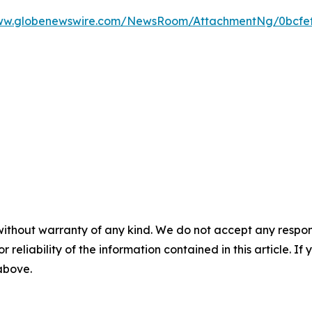
www.globenewswire.com/NewsRoom/AttachmentNg/0bcfef
without warranty of any kind. We do not accept any responsib
r reliability of the information contained in this article. I
 above.