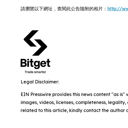
請瀏覽以下網址，查閱此公告隨附的相片：
http://
Legal Disclaimer:
EIN Presswire provides this news content "as is" 
images, videos, licenses, completeness, legality, o
related to this article, kindly contact the author