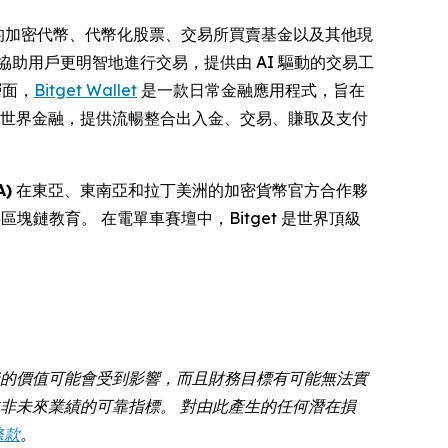
百萬計的加密代幣、代幣化股票、交易所買賣基金以及其他現
協助用戶更明智地進行交易，提供由 AI 驅動的交易工
層面，
Bitget Wallet
是一款日常金融應用程式，旨在
現實世界金融，提供流暢整合出入金、交易、賺取及支付
)
在東亞、東南亞和拉丁美洲的加密貨幣官方合作夥
供區塊鏈教育。 在電單車賽壇中，Bitget 是世界頂級
資的價值可能會受到影響，而且財務目標有可能無法實
非未來業績的可靠指標。 對由此產生的任何潛在損
條款
。