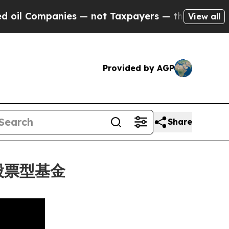
mpanies — not Taxpayers — the Chance to Cash in
View all
Provided by AGP
Share
數股票型基金