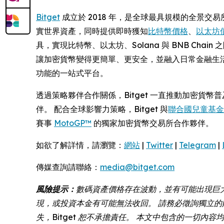
Bitget
成立於 2018 年，是全球最具規模的全景交易
實世界資產，同時提供即時獲知
比特幣價格
、
以太坊
具，實現比特幣、以太坊、Solana 與 BNB Ch
讓加密貨幣變得更簡單、更安全，並融入日常金融生活
功能的一站式平台。
透過策略夥伴合作關係，Bitget 一直推動加密貨
伴。 配合全球影響力策略，Bitget 與
聯合國兒童基金會 
賽事
MotoGP™
的獨家加密貨幣交易所合作夥伴。
如欲了解詳情，請瀏覽：
網站
|
Twitter
|
Telegram
|
傳媒查詢請聯絡：
media@bitget.com
風險提示：
數碼資產價格存在波動，並有可能出現巨
現，或投資本金有可能無法收回。 請務必徵詢獨立的
失，Bitget 恕不承擔責任。 本文中包含的一切內