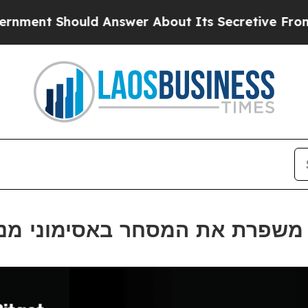
hould Answer About Its Secretive Frontier AI 
ת BSC