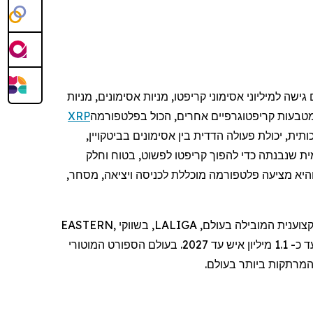
גישה למיליוני אסימוני קריפטו, מניות אסימונים, מניות
טבעות קריפטוגרפיים אחרים, הכול בפלטפורמה
XRP
ת, יכולת פעולה הדדית בין אסימונים בביטקויין,
מית שנבנתה כדי להפוך קריפטו לפשוט, בטוח וחלק
היא
מצי
עה
פלטפורמה
מוכללת
לכניסה
ויציאה
,
מסחר
,
Bitget מניעה את אימוץ הקריפטו באמצעות שותפויות אסטרטגיות, כולל היותה שותפת הקריפטו הרשמית של ליגת הכדורגל המקצוענית המובילה בעולם, LALIGA, בשווקי EASTERN,
כדי לתמוך בחינוך לקריפטו עבור עד כ- 1.1 מיליון איש עד 2027. בעולם הספורט המוטורי
המרתקות ביותר בעולם.