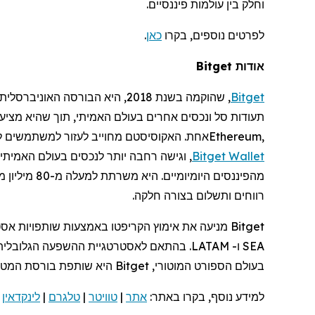
וחלק בין עולמות פיננסיים.
לפרטים נוספים, בקרו
כאן
.
אודות Bitget
Bitget
,
שהוקמה
בשנת 2018, היא הבורסה האוניברסלית (
תעודות סל ונכסים אחרים בעולם האמיתי, תוך שהיא מציע
,
Ethereum
אחת. האקוסיסטם מחוייב לעזור למשתמשים לסח
Wallet
Bitget
, וגישה רחבה יותר לנכסים בעולם האמיתי
מהפיננסים היומיומיים. היא
משרתת
למעלה
מ
-80
מיליון
מ
רווחים
ותשלום
בצורה
חלקה
.
SEA ו- LATAM. בהתאם לאסטרטגיית ההשפעה הגלובלית שלה, Bitget חברה ל-
בעולם הספורט המוטורי, Bitget היא שותפת בורסת המטבעות הקריפטוגרפים הבלעדית של ™
למידע נוסף, בקרו
באתר:
אתר
|
טוויטר
|
טלגרם
|
לינקדאין
|