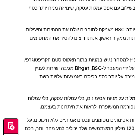
בשילוב עם אפס עמלות עסקה, שינוי זה מניח יותר כסף
"זה באמת עניין של הקשבה לקהילה שלנו והעברת מה שחשוב להם ביותר. BSC מעניקה לסוחרים שלנו את המהירות והיעילות
רונות ממקור ראשון. אנחנו רוצים להסיר את המחסומים
נים מראים כי נפח המסחר באסימוני מניות זינק ב-446%, מה שמדגים ביקוש נפיץ למסחר נגיש במניות בתוך האקוסיסטם הקריפטוגרפי.
ל ידי המעבר ל-
BSC
,
Bitget
מגיבה ישירות לעניין
שמירה על יותר כסף בכיסם באמצעות עלויות רשת
אסימונים
,
בלי
עמלות עסקה,
בלי
עמלות
לטפורמה המשופרת ולראות את היתרונות בעצמם.
אסימונים
מסומנים ונכסים אמיתיים ללא חיכוכים. על
השקעות מאוחדת שבה 120 מיליון המשתמשים שלה יכולים לנוע מהר יותר, חכם