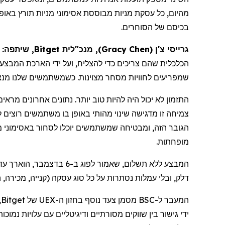
מהיום, כל עסקת מניות מבוססת אסימוני מניות תורץ באופן
בכיסם של הסוחרים.
גרייסי צ'ן
(
Gracy Chen
)
, מנכ"לית Bitget, שיתפה:
הכלכלית שהם צריכים כדי להצליח, ועל ידי הארכת
המבצע 
שמפריעים לחוויות מסחר מצוינות. כשמשתמשים שלנו מנצח
צמיחה זו מדגישה שינוי מהותי באופן בו משתמשים רוצים
הגובר הזה, ומבטיחה שמשתמשים יוכלו לסחור באסימוני מ
מופחתות.
המבצע ללא תשלום, שאמור לפוג ב-6 בדצמבר, הוארך עד 16 בינואר 2026. זה מעניק למשתמשים מעל חודש של מסחר ללא עמלות על מניות
דלק
,
ובלי
עמלות נסתרות על כל סוג עסקה (קנייה, מכירה,
המעבר ל-BSC מסמן צעד נוסף בחזון ה-UEX של Bitget, בניית פלטפורמה אחת שבה למשתמשים יש גישה לנכסי קריפטו, מניות
ידי גישור בין שווקים מסורתיים ודיגיטליים עם עלויות נמוכות יותר וביצוע