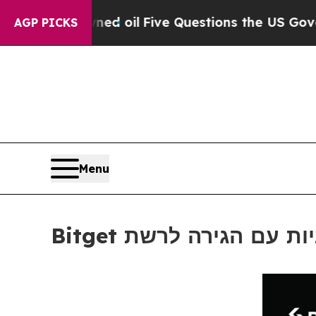
ly Owned oil
Five Questions the US Government S
AGP PICKS
Menu