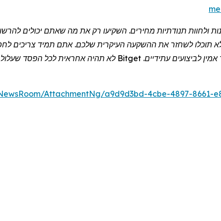
me
תנות ולחוות תנודתיות מחירים. השקיעו רק את מה שאתם יכולים להר
לא תוכלו לשחזר את ההשקעה העיקרית שלכם. אתם תמיד צריכים לחפש י
אמין לביצועים עתידיים.
Bitget
לא תהיה אחראית לכל הפסד שעלול לה
/NewsRoom/AttachmentNg/a9d9d3bd-4cbe-4897-8661-e