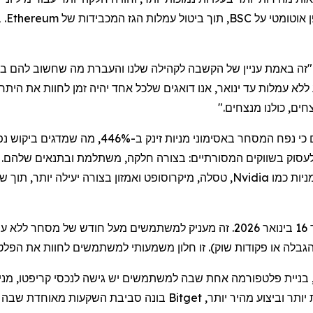
 אוטומטי על
BSC
, תוך ביטול עמלות הגז המכבידות של
Ethereum
. 
ללא עמלות
עד ינואר, אנו דואגים שלכל אחד יהיה זמן לחוות את הית
ים, כולנו מנצחים."
התזמון לא יכול היה להיות טוב יותר. נתונים אחרו
 לעסוק בשווקים המסורתיים: בצורה חלקה, משתלמת ובתנאים שלהם. ע
ניות כמו
Nvidia
,
טסלה
,
מיקרוסופט
ו
אמזון
בצורה יעילה יותר, תוך 
 הגבלה או פקודות שוק). זו חלון משמעותי למשתמשים לחוות את הפ
 מהיר יותר, Bitget בונה סביבת